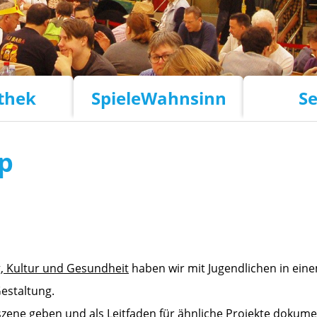
othek
SpieleWahnsinn
Se
p
, Kultur und Gesundheit
haben wir mit Jugendlichen in ein
Gestaltung.
pielszene geben und als Leitfaden für ähnliche Projekte doku